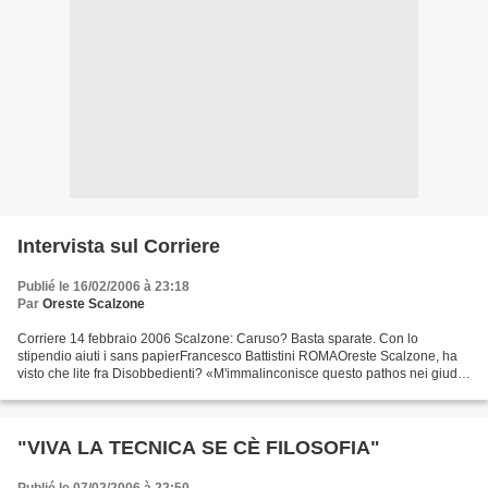
Intervista sul Corriere
Publié le 16/02/2006 à 23:18
Par
Oreste Scalzone
Corriere 14 febbraio 2006 Scalzone: Caruso? Basta sparate. Con lo
stipendio aiuti i sans papierFrancesco Battistini ROMAOreste Scalzone, ha
visto che lite fra Disobbedienti? «M'immalinconisce questo pathos nei giudizi
reciproci sempre più diffuso. Si...
"VIVA LA TECNICA SE CÈ FILOSOFIA"