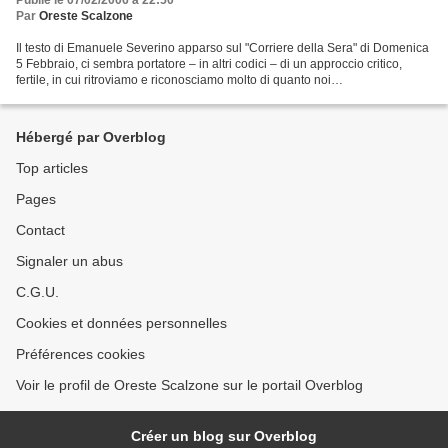
Publié le 07/02/2006 à 22:50
Par
Oreste Scalzone
Il testo di Emanuele Severino apparso sul "Corriere della Sera" di Domenica
5 Febbraio, ci sembra portatore – in altri codici – di un approccio critico,
fertile, in cui ritroviamo e riconosciamo molto di quanto noi
pensiamo.Sebbene possa sembrare, a vario...
Hébergé par Overblog
Top articles
Pages
Contact
Signaler un abus
C.G.U.
Cookies et données personnelles
Préférences cookies
Voir le profil de Oreste Scalzone sur le portail Overblog
Créer un blog sur Overblog