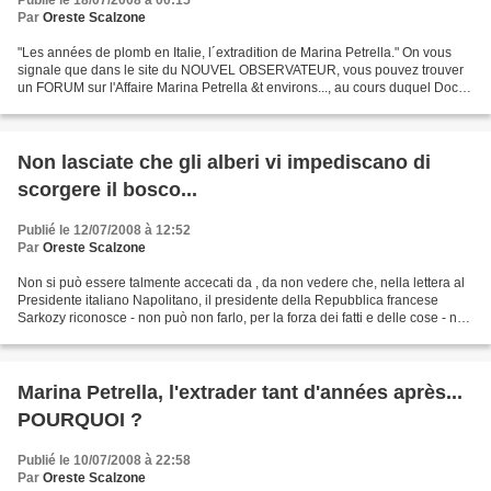
Publié le 18/07/2008 à 00:15
Par
Oreste Scalzone
"Les années de plomb en Italie, l´extradition de Marina Petrella." On vous
signale que dans le site du NOUVEL OBSERVATEUR, vous pouvez trouver
un FORUM sur l'Affaire Marina Petrella &t environs..., au cours duquel Docha
Belgrave, Laurent Meynart et Oreste...
Non lasciate che gli alberi vi impediscano di
scorgere il bosco...
Publié le 12/07/2008 à 12:52
Par
Oreste Scalzone
Non si può essere talmente accecati da
, da non vedere che, nella lettera al
Presidente italiano Napolitano, il presidente della Repubblica francese
Sarkozy riconosce - non può non farlo, per la forza dei fatti e delle cose - non
solo...
Marina Petrella, l'extrader tant d'années après...
POURQUOI ?
Publié le 10/07/2008 à 22:58
Par
Oreste Scalzone