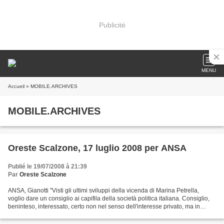
Publicité
MENU
Accueil
» MOBILE.ARCHIVES
MOBILE.ARCHIVES
Oreste Scalzone, 17 luglio 2008 per ANSA
Publié le 19/07/2008 à 21:39
Par
Oreste Scalzone
ANSA, Gianotti "Visti gli ultimi sviluppi della vicenda di Marina Petrella,
voglio dare un consiglio ai capifila della società politica italiana. Consiglio,
beninteso, interessato, certo non nel senso dell'interesse privato, ma in
quello di centinaia...