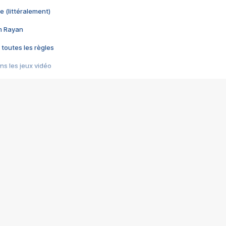
e (littéralement)
im Rayan
 toutes les règles
s les jeux vidéo
us choquant de Rockstar ? - Le scandale BULLY
e plus moche de Steam
du RÊVE tourne au CAUCHEMAR
pendant 8 heures
it… à tort
umiliés par un jeu vidéo
ire - Final Fantasy 8
ti un empire - Age of Empires