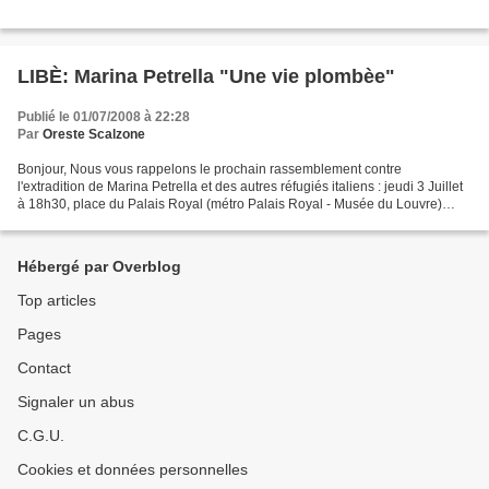
LIBÈ: Marina Petrella "Une vie plombèe"
Publié le 01/07/2008 à 22:28
Par
Oreste Scalzone
Bonjour, Nous vous rappelons le prochain rassemblement contre
l'extradition de Marina Petrella et des autres réfugiés italiens : jeudi 3 Juillet
à 18h30, place du Palais Royal (métro Palais Royal - Musée du Louvre)
Ceux qui n'ont pas visité la page http://www.paroledonnee.info...
Hébergé par Overblog
Top articles
Pages
Contact
Signaler un abus
C.G.U.
Cookies et données personnelles