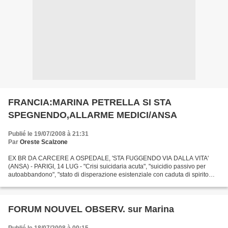
FRANCIA:MARINA PETRELLA SI STA
SPEGNENDO,ALLARME MEDICI/ANSA
Publié le 19/07/2008 à 21:31
Par
Oreste Scalzone
EX BR DA CARCERE A OSPEDALE, 'STA FUGGENDO VIA DALLA VITA'
(ANSA) - PARIGI, 14 LUG - "Crisi suicidaria acuta", "suicidio passivo per
autoabbandono", "stato di disperazione esistenziale con caduta di spirito
vitale": queste sono alcune delle diagnosi tratte...